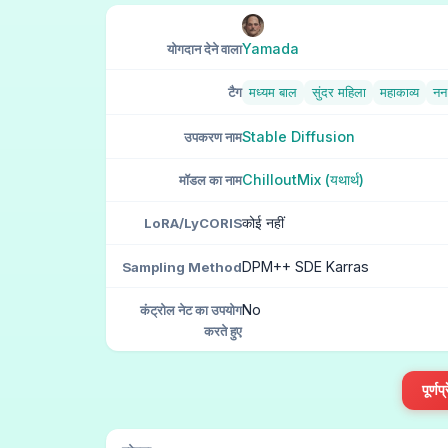
Yamada
योगदान देने वाला
टैग
मध्यम बाल
सुंदर महिला
महाकाव्य
नन
Stable Diffusion
उपकरण नाम
ChilloutMix (यथार्थ)
मॉडल का नाम
कोई नहीं
LoRA/LyCORIS
DPM++ SDE Karras
Sampling Method
No
कंट्रोल नेट का उपयोग
करते हुए
पूर्ण