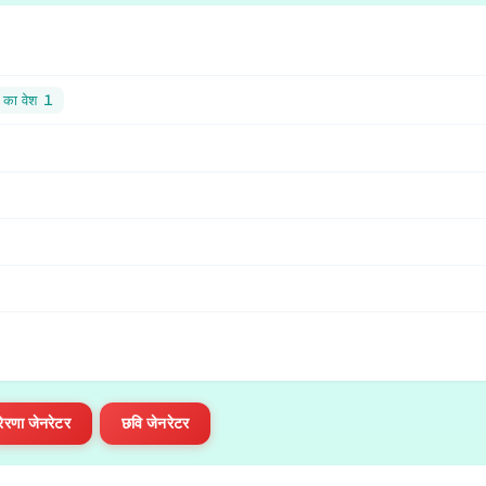
 का वेश １
प्रेरणा जेनरेटर
छवि जेनरेटर