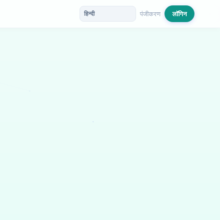
पंजीकरण
लॉगिन