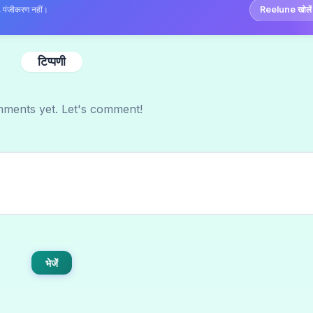
Reelune खोले
त, पंजीकरण नहीं।
टिप्पणी
ments yet. Let's comment!
भेजें