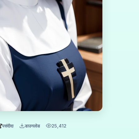
पसंदीदा
डाउनलोड
25,412