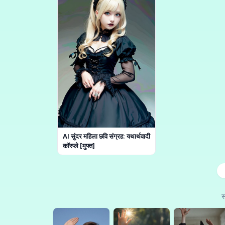
AI सुंदर महिला छवि संग्रह: यथार्थवादी
कॉस्प्ले [मुफ्त]
स